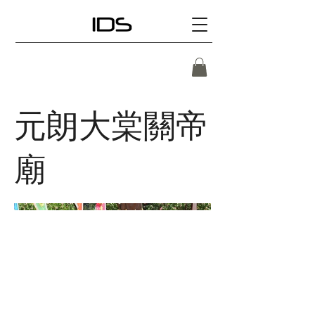
元朗大棠關帝
廟